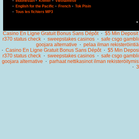
Indonesian
Khmer
Vietnamese
English for the Pacific
French
Tok Pisin
Tous les fichiers MP3
Casino En Ligne Gratuit Bonus Sans Dépôt
·
$5 Min Deposit
r370 status check
·
sweepstakes casinos
·
safe csgo gambli
goojara alternative
·
pelaa ilman rekisteröintiä
·
Casino En Ligne Gratuit Bonus Sans Dépôt
·
$5 Min Deposi
r370 status check
·
sweepstakes casinos
·
safe csgo gambli
goojara alternative
·
parhaat nettikasinot ilman rekisteröitymis
·
3