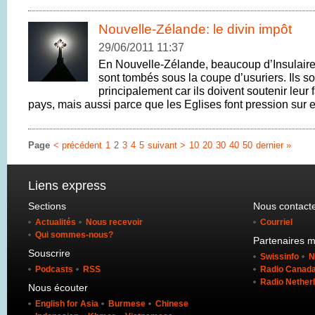
Nouvelle-Zélande: le divin impôt
29/06/2011 11:37
En Nouvelle-Zélande, beaucoup d’Insulaire
sont tombés sous la coupe d’usuriers. Ils so
principalement car ils doivent soutenir leur 
pays, mais aussi parce que les Eglises font pression sur 
Page
< précédent
1
2
3
4
5
suivant >
10
20
30
40
50
dernier »
Liens express
Sections
Nous contact
Actualités
Nous recevoir
Courriel
Qui sommes-nous?
Partenaires 
Souscrire
Swissinfo
N
Podcasts
RSS
Radio Canada 
Radio Nether
Nous écouter
English for Asia
Burmese
Chinese