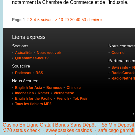
notamment la Chambre de Commerce et de l’Industrie.
Page
1
2
3
4
5
suivant >
10
20
30
40
50
dernier »
Liens express
Sections
Nous contact
Actualités
Nous recevoir
Courriel
Qui sommes-nous?
Partenaires 
Souscrire
Swissinfo
N
Podcasts
RSS
Radio Canada 
Radio Nether
Nous écouter
English for Asia
Burmese
Chinese
Indonesian
Khmer
Vietnamese
English for the Pacific
French
Tok Pisin
Tous les fichiers MP3
Casino En Ligne Gratuit Bonus Sans Dépôt
·
$5 Min Deposit
r370 status check
·
sweepstakes casinos
·
safe csgo gambli