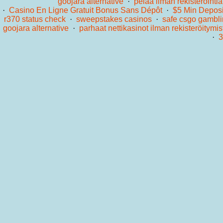
goojara alternative
·
pelaa ilman rekisteröintiä
·
Casino En Ligne Gratuit Bonus Sans Dépôt
·
$5 Min Deposi
r370 status check
·
sweepstakes casinos
·
safe csgo gambli
goojara alternative
·
parhaat nettikasinot ilman rekisteröitymis
·
3