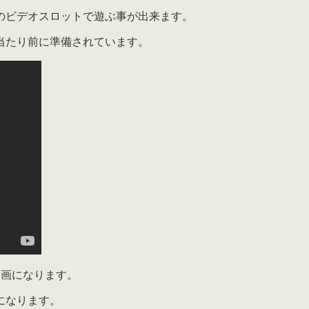
のビデオスロットで遊ぶ事が出来ます。
当たり前に準備されています。
動画になります。
になります。