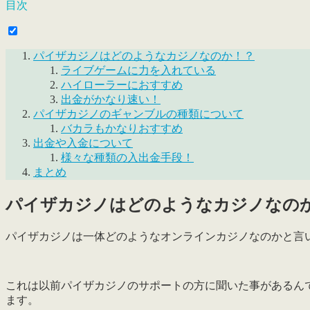
目次
パイザカジノはどのようなカジノなのか！？
ライブゲームに力を入れている
ハイローラーにおすすめ
出金がかなり速い！
パイザカジノのギャンブルの種類について
バカラもかなりおすすめ
出金や入金について
様々な種類の入出金手段！
まとめ
パイザカジノはどのようなカジノなの
パイザカジノは一体どのようなオンラインカジノなのかと言
これは以前パイザカジノのサポートの方に聞いた事があるん
ます。