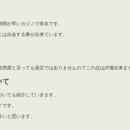
時間が早いカジノで有名です。
には出金する事が出来ています。
信用度と言っても過言ではありませんのでこの点は評価出来ま
いて
ついても紹介していきます。
ノです。
多いと思います。