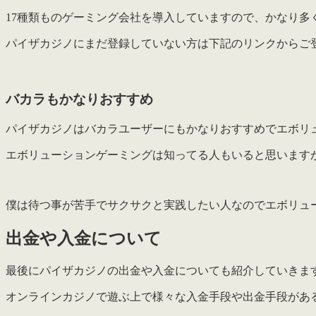
17種類ものゲーミング会社を導入していますので、かなり多
パイザカジノにまだ登録していない方は下記のリンクからご
バカラもかなりおすすめ
パイザカジノはバカラユーザーにもかなりおすすめでエボリ
エボリューションゲーミングは知ってる人もいると思います
僕は待つ事が苦手でサクサクと実践したい人なのでエボリュ
出金や入金について
最後にパイザカジノの出金や入金についても紹介していきま
オンラインカジノで遊ぶ上で様々な入金手段や出金手段があ