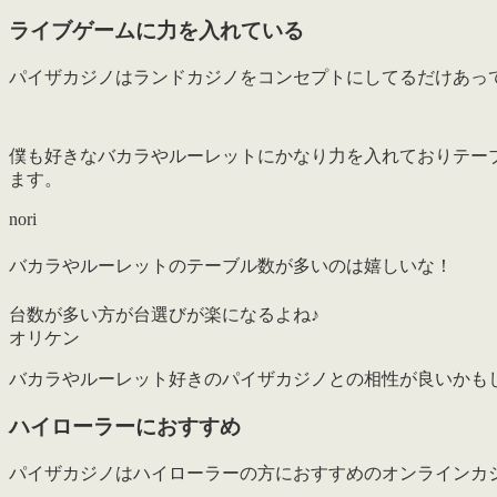
ライブゲームに力を入れている
パイザカジノはランドカジノをコンセプトにしてるだけあっ
僕も好きなバカラやルーレットにかなり力を入れておりテー
ます。
nori
バカラやルーレットのテーブル数が多いのは嬉しいな！
台数が多い方が台選びが楽になるよね♪
オリケン
バカラやルーレット好きのパイザカジノとの相性が良いかも
ハイローラーにおすすめ
パイザカジノはハイローラーの方におすすめのオンラインカ