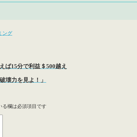
ミング
ば15分で利益＄500越え
の破壊力を見よ！」
いる欄は必須項目です