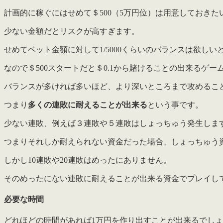
計画的に稼ぐにはせめて＄500（5万円位）は用意しておきた
少ない金額だとリスクが高すぎます。
せめてベット金額に対して1/5000くらいのバランスは欲しい
なので＄500スタートだと＄0.1から賭けることの出来るゲ
バランスが多ければ多いほど、より深いところまで攻めるこ
つまり
多くの連敗に耐えることが出来る
という事です。
少ない連敗、例えば３連敗や５連敗はしょっちゅう発生しま
つまりそれしか耐えられない資金だった場合、しょっちゅう
しかし10連敗や20連敗はめったにありません。
そのめったにない連敗に耐えることが出来る資金でプレイし
必要な時間
どれほどの時間があれば1万円を作り出すことが出来るでし