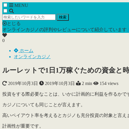
MENU
検索
とじる
オンラインカジノの評判やレビューについて紹介しています
0
ホーム
オンラインカジノ
ルーレットで1日1万稼ぐための資金と
2019年10月3日
2019年10月3日
2 min
154
views
投資をする際必要なことは、いかに計画的に利益を作るかで
カジノについても同じことが言えます。
高いペイアウト率を考えるとカジノも充分投資の対象と言え
計画性が重要です。