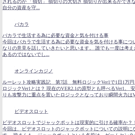
されるのが 「損切」 損切りの大切さ 損切りが出来るかでき
自分の資産を守...
バカラ
バカラで生活する為に必要な資金と気を付ける事
今回はバカラで生活する為に必要な資金を気を付ける事につ
なりの意見を話していきたいと思います。 誰でも一度は考え
あるのではないでし...
オンラインカジノ
ルーレット攻略実践記 第7話 無料ロジックVer1で1日1万円
ロジックVer1とは？ 現在のVER2.1の原型とも呼べるVer1。 
りも攻撃力に重点を置いたロジックとなっており瞬間火力はVER
ビデオスロット
ビデオスロットでジャックポットは現実的に引ける確率か？
今回は、ビデオスロットのジャックポットについての説明に