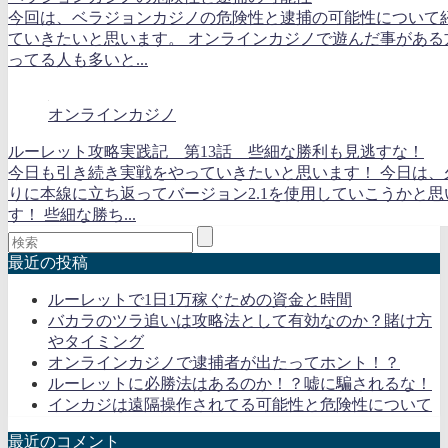
今回は、ベラジョンカジノの危険性と逮捕の可能性について
ていきたいと思います。 オンラインカジノで遊んだ事がある
ってる人も多いと...
オンラインカジノ
ルーレット攻略実践記 第13話 些細な勝利も見逃すな！
今日も引き続き実戦をやっていきたいと思います！ 今日は、
りに本線に立ち返ってバージョン2.1を使用していこうかと思
す！ 些細な勝ち...
最近の投稿
ルーレットで1日1万稼ぐための資金と時間
バカラのツラ追いは攻略法として有効なのか？賭け方
やタイミング
オンラインカジノで逮捕者が出たってホント！？
ルーレットに必勝法はあるのか！？嘘に騙されるな！
インカジは遠隔操作されてる可能性と危険性について
最近のコメント