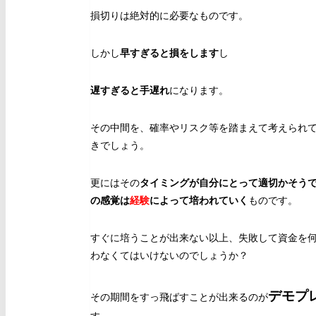
損切りは絶対的に必要なものです。
しかし
早すぎると損をします
し
遅すぎると手遅れ
になります。
その中間を、確率やリスク等を踏まえて考えられ
きでしょう。
更にはその
タイミングが自分にとって適切かそう
の感覚は
経験
によって培われていく
ものです。
すぐに培うことが出来ない以上、失敗して資金を
わなくてはいけないのでしょうか？
デモプ
その期間をすっ飛ばすことが出来るのが