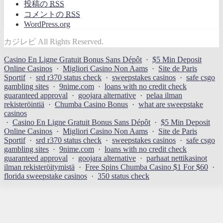
投稿の
RSS
コメントの
RSS
WordPress.org
カジレビ All Rights Reserved.
Casino En Ligne Gratuit Bonus Sans Dépôt
·
$5 Min Deposit
Online Casinos
·
Migliori Casino Non Aams
·
Site de Paris
Sportif
·
srd r370 status check
·
sweepstakes casinos
·
safe csgo
gambling sites
·
9nime.com
·
loans with no credit check
guaranteed approval
·
goojara alternative
·
pelaa ilman
rekisteröintiä
·
Chumba Casino Bonus
·
what are sweepstake
casinos
·
Casino En Ligne Gratuit Bonus Sans Dépôt
·
$5 Min Deposit
Online Casinos
·
Migliori Casino Non Aams
·
Site de Paris
Sportif
·
srd r370 status check
·
sweepstakes casinos
·
safe csgo
gambling sites
·
9nime.com
·
loans with no credit check
guaranteed approval
·
goojara alternative
·
parhaat nettikasinot
ilman rekisteröitymistä
·
Free Spins Chumba Casino $1 For $60
·
florida sweepstake casinos
·
350 status check